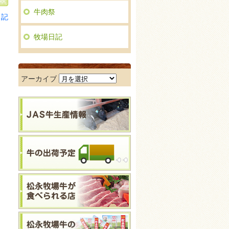
牛肉祭
日記
牧場日記
ア
アーカイブ
ー
カ
イ
ブ